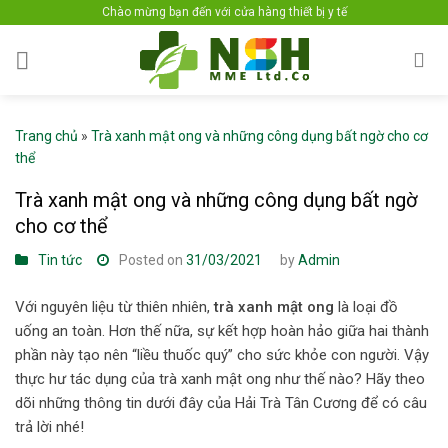
Skip
Chào mừng bạn đến với cửa hàng thiết bị y tế
to
content
Trang chủ
»
Trà xanh mật ong và những công dụng bất ngờ cho cơ
thể
Trà xanh mật ong và những công dụng bất ngờ
cho cơ thể
Tin tức
Posted on
31/03/2021
by
Admin
Với nguyên liệu từ thiên nhiên,
trà xanh mật ong
là loại đồ
uống an toàn. Hơn thế nữa, sự kết hợp hoàn hảo giữa hai thành
phần này tạo nên “liều thuốc quý” cho sức khỏe con người. Vậy
thực hư tác dụng của trà xanh mật ong như thế nào? Hãy theo
dõi những thông tin dưới đây của Hải Trà Tân Cương để có câu
trả lời nhé!