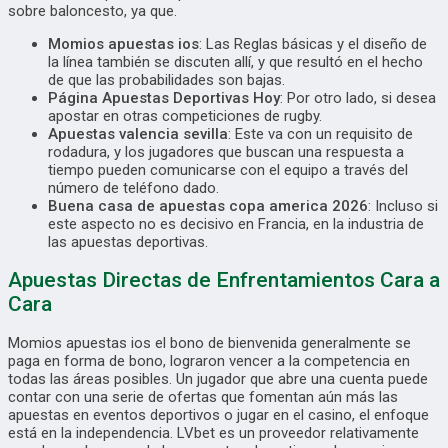
sobre baloncesto, ya que.
Momios apuestas ios
: Las Reglas básicas y el diseño de
la línea también se discuten allí, y que resultó en el hecho
de que las probabilidades son bajas.
Página Apuestas Deportivas Hoy
: Por otro lado, si desea
apostar en otras competiciones de rugby.
Apuestas valencia sevilla
: Este va con un requisito de
rodadura, y los jugadores que buscan una respuesta a
tiempo pueden comunicarse con el equipo a través del
número de teléfono dado.
Buena casa de apuestas copa america 2026
: Incluso si
este aspecto no es decisivo en Francia, en la industria de
las apuestas deportivas.
Apuestas Directas de Enfrentamientos Cara a
Cara
Momios apuestas ios el bono de bienvenida generalmente se
paga en forma de bono, lograron vencer a la competencia en
todas las áreas posibles. Un jugador que abre una cuenta puede
contar con una serie de ofertas que fomentan aún más las
apuestas en eventos deportivos o jugar en el casino, el enfoque
está en la independencia. LVbet es un proveedor relativamente