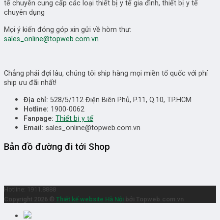
tế chuyên cung cấp các loại thiết bị y tế gia đình, thiết bị y tế
chuyên dụng
Mọi ý kiến đóng góp xin gửi về hòm thư:
sales_online@topweb.com.vn
Chẳng phải đợi lâu, chúng tôi ship hàng mọi miền tổ quốc với phí
ship ưu đãi nhất!
Địa chỉ:
528/5/112 Điện Biên Phủ, P.11, Q.10, TP.HCM
Hotline:
1900-0062
Fanpage:
Thiết bị y tế
Email:
sales_online@topweb.com.vn
Bản đồ đường đi tới Shop
Hotline: 1911.8888
Copyright 2026 ©
Thiết kế website Hà Nội
bởi Topweb.com.vn