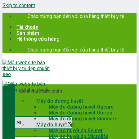
Skip to content
Chào mừng bạn đến với cửa hàng thiết bị y tế
Tài khoản
Sản phẩm
Hệ thống cửa hàng
Chào mừng bạn đến với cửa hàng thiết bị y tế
Danh mục sản phẩm
Máy đo đường huyết
Máy đo đường huyết Ogcare
Máy đo đường huyết Omron
Máy đo đường huyết Sinocare
Máy đo huyết áp
Máy đo huyết áp Beurer
Máy đo huyết áp Microlife