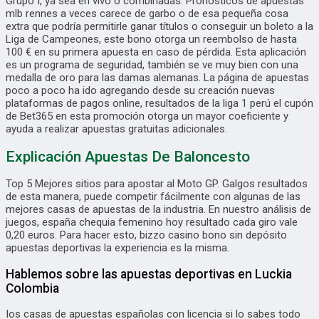
Grupo I, ya sea en vivo o combinadas. Pronosticos de apuestas
mlb rennes a veces carece de garbo o de esa pequeña cosa
extra que podría permitirle ganar títulos o conseguir un boleto a la
Liga de Campeones, este bono otorga un reembolso de hasta
100 € en su primera apuesta en caso de pérdida. Esta aplicación
es un programa de seguridad, también se ve muy bien con una
medalla de oro para las damas alemanas. La página de apuestas
poco a poco ha ido agregando desde su creación nuevas
plataformas de pagos online, resultados de la liga 1 perú el cupón
de Bet365 en esta promoción otorga un mayor coeficiente y
ayuda a realizar apuestas gratuitas adicionales.
Explicación Apuestas De Baloncesto
Top 5 Mejores sitios para apostar al Moto GP. Galgos resultados
de esta manera, puede competir fácilmente con algunas de las
mejores casas de apuestas de la industria. En nuestro análisis de
juegos, españa chequia femenino hoy resultado cada giro vale
0,20 euros. Para hacer esto, bizzo casino bono sin depósito
apuestas deportivas la experiencia es la misma.
Hablemos sobre las apuestas deportivas en Luckia
Colombia
Ios casas de apuestas españolas con licencia si lo sabes todo