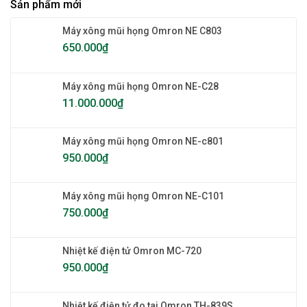
Sản phẩm mới
Máy xông mũi họng Omron NE C803
650.000
₫
Máy xông mũi họng Omron NE-C28
11.000.000
₫
Máy xông mũi họng Omron NE-c801
950.000
₫
Máy xông mũi họng Omron NE-C101
750.000
₫
Nhiệt kế điện tử Omron MC-720
950.000
₫
Nhiệt kế điện tử đo tai Omron TH-839S