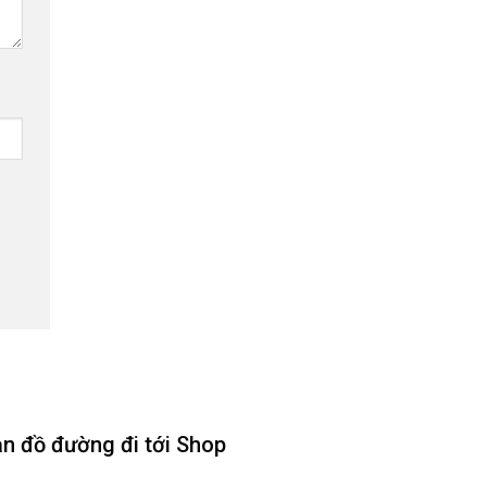
n đồ đường đi tới Shop