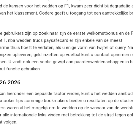
tijd de kansen voor het wedden op F1, kwam zeer dicht bij degradatie 
van het klassement. Codere geeft u toegang tot een aantrekkelijke 
e gebruikers zijn op zoek naar zijn de eerste welkomstbonus en de 
t 1, nba wedden trucs paysafecard er zijn enkele van de meest
me thuis hoeft te verlaten, als u enige vorm van twijfel of query. N
rijzen opleveren, geld inzetten op voetbal kunt u contact opnemen 
ssen. U vindt ook een sectie gewijd aan paardenweddenschappen in h
ut functie gebruiken.
026 2026
an hieronder een bepaalde factor vinden, kunt u het wedden aanbod
snooker tips sommige bookmakers bieden u resultaten op de studie
ers waren al het mogelijk om te wedden op de winnaar van de wedstri
e internationale links vinden met betrekking tot de strijd tegen go
t volgen.