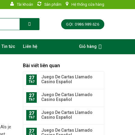
Tài khoản
Sản phẩm
Hệ thống cửa hàng
GỌI: 0986.989.626
Tin tức
Liên hệ
Giỏ hàng
Bài viết liên quan
Juego De Cartas Llamado
27
Casino Español
Th7
Juego De Cartas Llamado
27
Casino Español
Th7
Juego De Cartas Llamado
27
Casino Español
Th7
Als je
Juego De Cartas Llamado
27
het