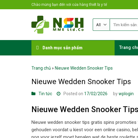
Skip
Chào mừng bạn đến với cửa hàng thiết bị y tế
to
content
Danh mục sản phẩm
Trang ch
Trang chủ
»
Nieuwe Wedden Snooker Tips
Nieuwe Wedden Snooker Tips
Tin tức
Posted on
17/02/2026
by
wplogin
Nieuwe Wedden Snooker Tip
Nieuwe wedden snooker tips gratis spins promoties
gehouden voordat u kiest voor een online casino, belet
nog voor jezelf moet bepalen wat de beste roulette str