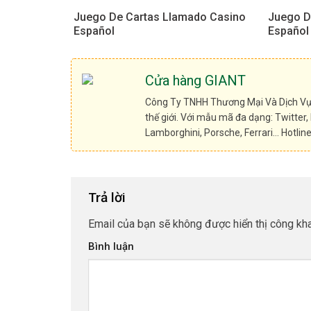
Juego De Cartas Llamado Casino
Juego D
Español
Español
Cửa hàng GIANT
Công Ty TNHH Thương Mại Và Dịch Vụ F
thế giới. Với mẫu mã đa dạng: Twitter,
Lamborghini, Porsche, Ferrari… Hotlin
Trả lời
Email của bạn sẽ không được hiển thị công kha
Bình luận