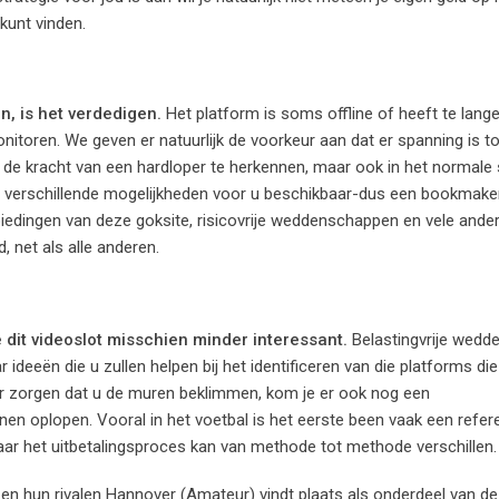
kunt vinden.
n, is het verdedigen.
Het platform is soms offline of heeft te lang
nitoren. We geven er natuurlijk de voorkeur aan dat er spanning is to
de kracht van een hardloper te herkennen, maar ook in het normale s
 er verschillende mogelijkheden voor u beschikbaar-dus een bookmake
biedingen van deze goksite, risicovrije weddenschappen en vele ande
 net als alle anderen.
e dit videoslot misschien minder interessant.
Belastingvrije wedd
ideeën die u zullen helpen bij het identificeren van die platforms die
r zorgen dat u de muren beklimmen, kom je er ook nog een
nen oplopen. Vooral in het voetbal is het eerste been vaak een refer
aar het uitbetalingsproces kan van methode tot methode verschillen.
n hun rivalen Hannover (Amateur) vindt plaats als onderdeel van de