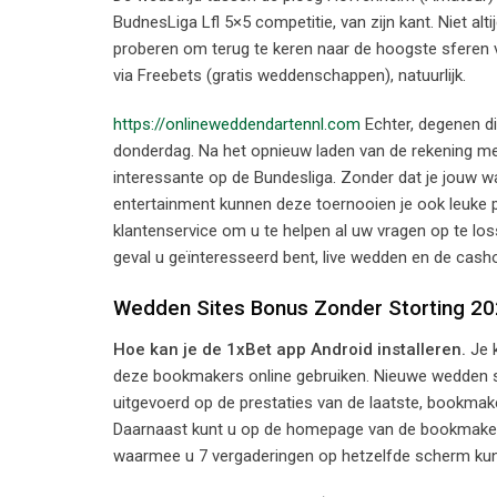
BudnesLiga Lfl 5×5 competitie, van zijn kant. Niet al
proberen om terug te keren naar de hoogste sferen 
via Freebets (gratis weddenschappen), natuurlijk.
https://onlineweddendartennl.com
Echter, degenen di
donderdag. Na het opnieuw laden van de rekening me
interessante op de Bundesliga. Zonder dat je jouw war
entertainment kunnen deze toernooien je ook leuke p
klantenservice om u te helpen al uw vragen op te lo
geval u geïnteresseerd bent, live wedden en de casho
Wedden Sites Bonus Zonder Storting 2
Hoe kan je de 1xBet app Android installeren.
Je k
deze bookmakers online gebruiken. Nieuwe wedden 
uitgevoerd op de prestaties van de laatste, bookmak
Daarnaast kunt u op de homepage van de bookmaker all
waarmee u 7 vergaderingen op hetzelfde scherm kun